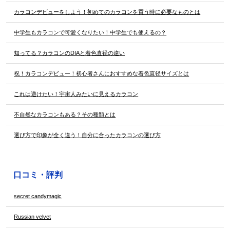
カラコンデビューをしよう！初めてのカラコンを買う時に必要なものとは
中学生もカラコンで可愛くなりたい！中学生でも使えるの？
知ってる？カラコンのDIAと着色直径の違い
祝！カラコンデビュー！初心者さんにおすすめな着色直径サイズとは
これは避けたい！宇宙人みたいに見えるカラコン
不自然なカラコンもある？その種類とは
選び方で印象が全く違う！自分に合ったカラコンの選び方
口コミ・評判
secret candymagic
Russian velvet