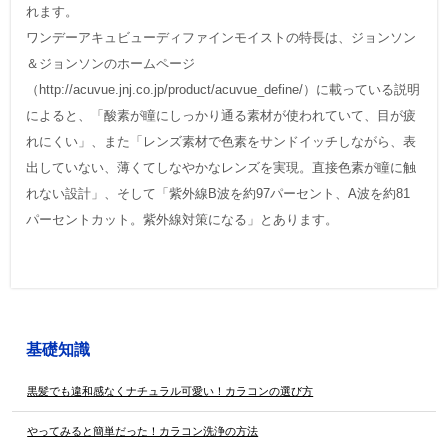
れます。
ワンデーアキュビューディファインモイストの特長は、ジョンソン
＆ジョンソンのホームページ
（http://acuvue.jnj.co.jp/product/acuvue_define/）に載っている説明
によると、「酸素が瞳にしっかり通る素材が使われていて、目が疲
れにくい」、また「レンズ素材で色素をサンドイッチしながら、表
出していない、薄くてしなやかなレンズを実現。直接色素が瞳に触
れない設計」、そして「紫外線B波を約97パーセント、A波を約81
パーセントカット。紫外線対策になる」とあります。
基礎知識
黒髪でも違和感なくナチュラル可愛い！カラコンの選び方
やってみると簡単だった！カラコン洗浄の方法