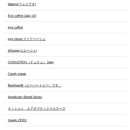
feliamo(フェリアモ)
Eye coffret 1day UV
eye coffret
eye closet クリアベージュ
eRouge(エルージュ)
CHOUCHOU（チュチュ） 1day
Candy magic
BeeHeartB（ビーハートビー）です。
Angelcolor Bambi Series
Ａｌｃｏｎ エアオプティクスカラーズ
2week ZERU