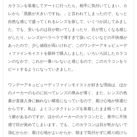
カラコンを装着してデートに行ったら、相手に気付いてしまい、カ
レから「黒眼が大きいですね。」と言われてしまったので、もっと
自然な感じで盛ってくれるレンズを探して、いくつか試してみまし
た。でも、安いものは目が乾いてしまったり、目が苦しくなる感じ
がしたり、レンズがペラペラで薄すぎて扱いにくいなどの不快感が
あったので、少し値段が高いけれど、このワンデーアキュビューデ
ィファインモイストを眼科で購入しました。いろいろ試したカラコ
ンのなかで、これが一番バレないと感じるので、このカラコンをリ
ピートするようになっていきました。
ワンデーアキュビューディファインモイストが好きな理由は、ほか
のメーカーのものに比べてレンズの厚みが薄く、また、レンズの色
素が直接人身に触れない構造になっているので、着け心地が快適だ
からです。私は、よくコンタクトレンズを装着したまま眠ってしま
う癖があるのですが、ほかのメーカーのカラコンだと、夜中に不快
感で目が覚めてしまいます。でも、このカラコンは目が乾かないで
清むからか、着け心地がよいからか、朝まで気付かずに眠り続けら