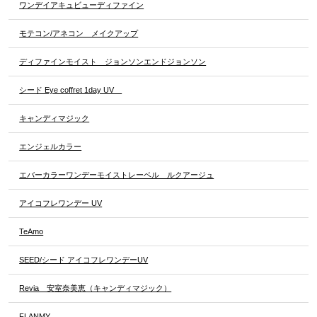
ワンデイアキュビューディファイン
モテコン/アネコン メイクアップ
ディファインモイスト ジョンソンエンドジョンソン
シード Eye coffret 1day UV
キャンディマジック
エンジェルカラー
エバーカラーワンデーモイストレーベル ルクアージュ
アイコフレワンデー UV
TeAmo
SEED/シード アイコフレワンデーUV
Revia 安室奈美恵（キャンディマジック）
FLANMY