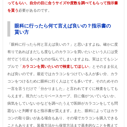
ってもらい、自分の目に合うサイズや度数を調べてもらって指示書
を貰う
必要があるのです。
眼科に行ったら何て言えば良いの？指示書の
貰い方
「眼科に行ったら何と言えば良いの？」と思いますよね。確かに度
有りであればまだしも度なしのカラコンを買いたいという人には受
付でどう伝えるべきなのか悩んでしまいますよね。実はとてもシン
プルで「
カラコンを買いたいので検査してほしい
」とそのまま伝え
れば良いのです。最近ではカラコンをつけている人が多い分、カラ
コンをつけるために眼科に行く人はとても多いです。そのためその
一言を言うだけで「分かりました」と言われてすぐに検査をしても
らえます。視力だったりベースカーブ、目に傷がついていないか、
病気をしていないかなどを調べたうえで医師がカラコンをしても問
題ないと判断すると指示書が貰えます。また、眼科によってはカラ
コンの取り扱いがある場合もあり、その場でカラコンを購入できる
こともあります。装着方法から保管方法まで基本的なことを教えて