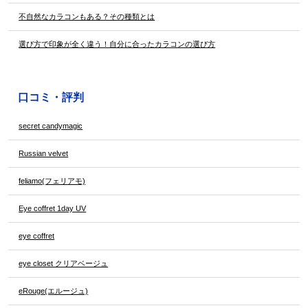
不自然なカラコンもある？その種類とは
選び方で印象が全く違う！自分に合ったカラコンの選び方
口コミ・評判
secret candymagic
Russian velvet
feliamo(フェリアモ)
Eye coffret 1day UV
eye coffret
eye closet クリアベージュ
eRouge(エルージュ)